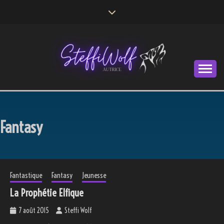
Skip
to
content
Autrice
STEFFI WOLF
Fantasy
Fantastique
Fantasy
Jeunesse
La Prophétie Elfique
7 août 2015
Steffi Wolf