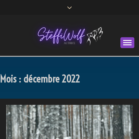
Skip
to
content
Autrice
STEFFI WOLF
Mois :
décembre 2022