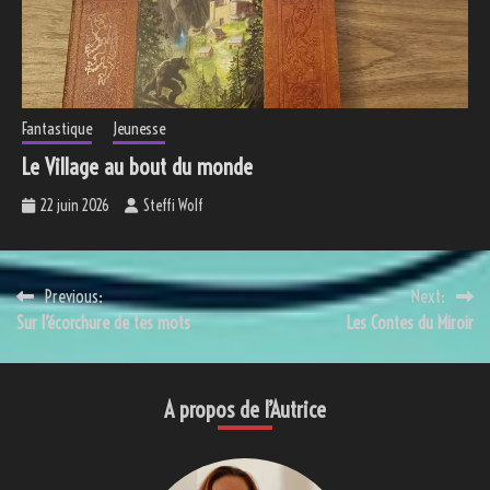
Fantastique
Jeunesse
Le Village au bout du monde
22 juin 2026
Steffi Wolf
Navigation
Previous:
Next:
Sur l’écorchure de tes mots
Les Contes du Miroir
de
l’article
A propos de l’Autrice