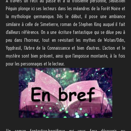
À travers un récit au passé et à la troisième personne, Sébastien
Péguin plonge ici ses lecteurs dans les méandres de la Forêt Noire et
la mythologie germanique. Dès le début, il pose une ambiance
similaire à celle de Simetierre, roman de Stephen King auquel il fait
d’ailleurs référence. On a une écriture fantastique qui se dilue peu à
peu dans l’horreur, tout en revisitant les mythes de Wotan/Odin,
Yggdrasil, l’Arbre de la Connaissance et bien d’autres. L’action et le
mystère sont bien présent, ainsi que l’angoisse montante, à la fois
pour les personnages et le lecteur.
Un roman fantastico-horrifique qui vous fera découvrir ou