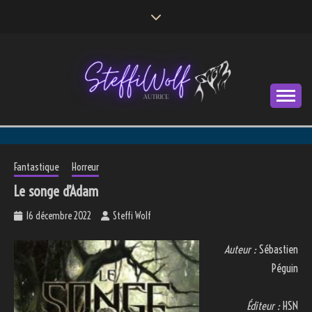
Skip
to
content
Autrice
STEFFI WOLF
Fantastique
Horreur
Le songe d’Adam
16 décembre 2022
Steffi Wolf
Auteur :
Sébastien
Péguin
Éditeur :
HSN