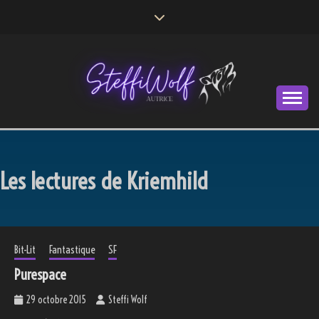
Skip
to
content
Autrice
STEFFI WOLF
Les lectures de Kriemhild
Bit-Lit
Fantastique
SF
Purespace
29 octobre 2015
Steffi Wolf