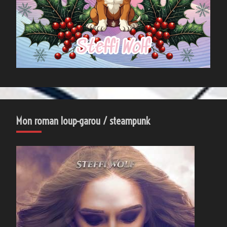
Mon roman loup-garou / steampunk