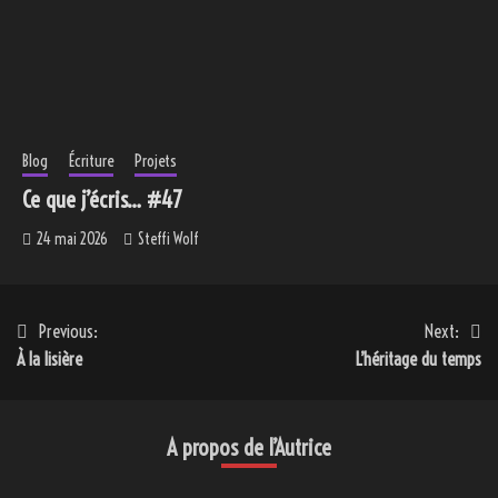
Blog
Écriture
Projets
Ce que j’écris… #47
24 mai 2026
Steffi Wolf
Navigation
Previous:
Next:
À la lisière
L’héritage du temps
de
l’article
A propos de l’Autrice