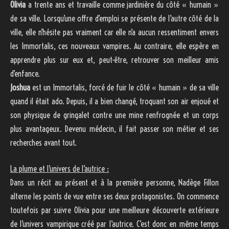
Olivia
a trente ans et travaille comme jardinière du côté « humain »
de sa ville. Lorsqu’une offre d’emploi se présente de l’autre côté de la
ville, elle n’hésite pas vraiment car elle n’a aucun ressentiment envers
les Immortalis, ces nouveaux vampires. Au contraire, elle espère en
apprendre plus sur eux et, peut-être, retrouver son meilleur amis
d’enfance.
Joshua
est un Immortalis, forcé de fuir le côté « humain » de sa ville
quand il était ado. Depuis, il a bien changé, troquant son air enjoué et
son physique de gringalet contre une mine renfrognée et un corps
plus avantageux. Devenu médecin, il fait passer son métier et ses
recherches avant tout.
La plume et l’univers de l’autrice :
Dans un récit au présent et à la première personne, Nadège Fillon
alterne les points de vue entre ses deux protagonistes. On commence
toutefois par suivre Olivia pour une meilleure découverte extérieure
de l’univers vampirique créé par l’autrice. C’est donc en même temps