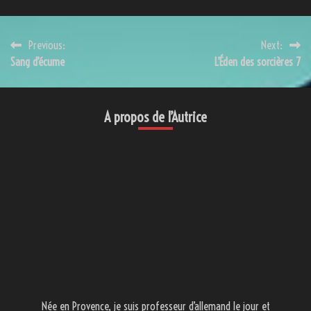
Navigation
Previous:
Next:
Sang d’écume
L’Éden des sorcières 7
de
l’article
A propos de l’Autrice
Née en Provence, je suis professeur d’allemand le jour et