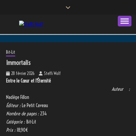
Skip
to
content
Autrice
STEFFI WOLF
Bit-Lit
Immortalis
28 février 2026
Steffi Wolf
Entre le Cœur et l’Éternité
Auteur :
Nadège Fillon
Éditeur :
Le Petit Caveau
Nombre de pages :
234
Catégorie :
Bit-Lit
Prix :
18,90€