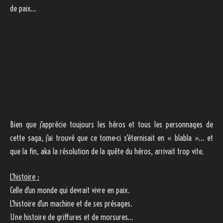
de paix…
Bien que j’apprécie toujours les héros et tous les personnages de
cette saga, j’ai trouvé que ce tome-ci s’éternisait en « blabla »… et
que la fin, aka la résolution de la quête du héros, arrivait trop vite.
L’histoire :
Celle d’un monde qui devrait vivre en paix.
L’histoire d’un machine et de ses présages.
Une histoire de griffures et de morsures…