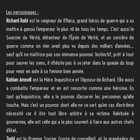
Les personnages :
Richard Rahl
est le seigneur de D’Hara, grand héros de guerre qui a su
mettre à genou l’empereur le plus vil de tous les temps. C’est aussi le
Sourcier de Vérité, détenteur de l’Épée de Vérité, et un sorcière de
guerre comme on n’en avait plus vu depuis des milliers d’années…
sauf qu’il ne maîtrise pas son immense pouvoir. Instinctif, prêt à tout
pour sauver les siens, il n’hésite pas à se jeter dans la gueule du loup
pour venir en aide à sa femme bien aimée.
Kahlan Amnell
est la Mère Inquisitrice et l’épouse de Richard. Elle aussi
a combattu l’empereur et en est ressortie comme une héroïne. En
tant qu’Inquisitrice, elle a le pouvoir d’asservir les personnes qu’elle
touche. Mais c’est un pouvoir dont elle ne se sert qu’en cas d’extrême
nécessité car il ôte tout libre arbitre à sa victime. Habituée à
gouvernée, elle est celle qui a le plus souvent à faire aux autres chefs
d’état.
Zedd
est le Premier Sorcier (sorte de conseiller), et le grand-père de