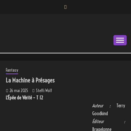
Skip
to
content
Autrice
STEFFI WOLF
Fantasy
La Machine à Présages
26 mai 2025
Steffi Wolf
L’Épée de Vérité – T 12
Auteur :
Terry
Goodkind
Éditeur :
Bragelonne