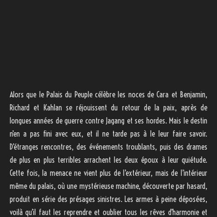
Alors que le Palais du Peuple célèbre les noces de Cara et Benjamin,
Richard et Kahlan se réjouissent du retour de la paix, après de
longues années de guerre contre Jagang et ses hordes. Mais le destin
n’en a pas fini avec eux, et il ne tarde pas à le leur faire savoir.
D’étranges rencontres, des événements troublants, puis des drames
de plus en plus terribles arrachent les deux époux à leur quiétude.
Cette fois, la menace ne vient plus de l’extérieur, mais de l’intérieur
même du palais, où une mystérieuse machine, découverte par hasard,
produit en série des présages sinistres. Les armes à peine déposées,
voilà qu’il faut les reprendre et oublier tous les rêves d’harmonie et