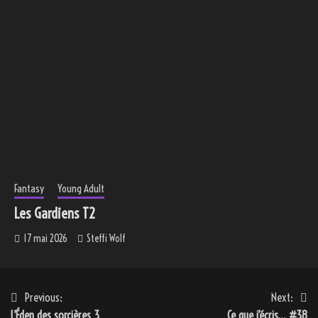
Fantasy
Young Adult
Les Gardiens T2
17 mai 2026
Steffi Wolf
Navigation
Previous:
Next:
L’Éden des sorcières 3
Ce que j’écris… #38