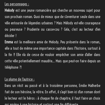
Les personnages :
Melody
est une jeune romancière qui cherche un nouveau sujet pour
son prochain roman. Quoi de mieux que de s’aventurer seule dans une
ville entourée de légendes urbaines ? Mais Mélody est-elle courageuse
ou peureuse ? Prudente ou casse-cou ? Cela, c’est au lecteur d’en
décider !
Emma
est la meilleure amie de Melody. Peu présente dans le roman,
elle a tout de même une importance capitale dans l’histoire, surtout à
la fin !! Elle n’a de cesse de vouloir empêcher son amie d’aller dans
cette ville potentiellement maudite… Mais que peut-on faire depuis un
téléphone ?!
La plume de l’autrice :
Dans un récit au passé et à la troisième personne, Emilie Malherbe
fait de son héroïne, la vôtre. En effet, il s’agit bien ici d’un roman dont
le lecteur est le héros : à chaque fin de chapitre, il faut faire un choix
qui amène à une histoire et surtout une fin différente.