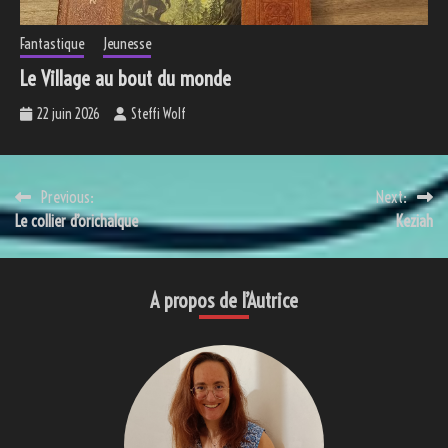
Fantastique
Jeunesse
Le Village au bout du monde
22 juin 2026
Steffi Wolf
Navigation
Previous:
Next:
Le collier d’orichalque
Keziah
de
l’article
A propos de l’Autrice