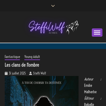
Skip
to
content
Autrice
STEFFI WOLF
Fantastique
Young Adult
Les clans de l’ombre
31 juillet 2025
Steffi Wolf
Auteur :
Emilie
Malherbe
Éditeur :
Rebelle