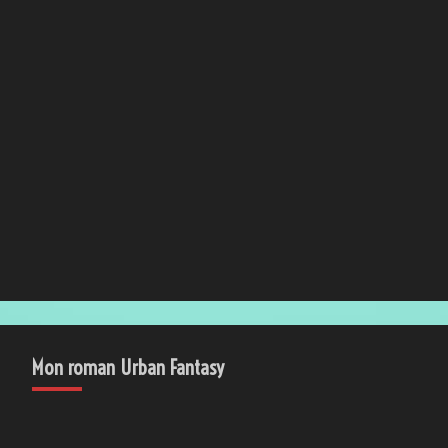
Mon roman loup-garou / steampunk