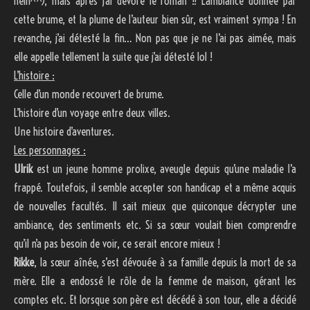
hein^^), mais après j’ai dévoré le roman !! L’ambiance donnée par
cette brume, et la plume de l’auteur bien sûr, est vraiment sympa ! En
revanche, j’ai détesté la fin… Non pas que je ne l’ai pas aimée, mais
elle appelle tellement la suite que j’ai détesté lol !
L’histoire :
Celle d’un monde recouvert de brume.
L’histoire d’un voyage entre deux villes.
Une histoire d’aventures.
Les personnages :
Ulrik
est un jeune homme prolixe, aveugle depuis qu’une maladie l’a
frappé. Toutefois, il semble accepter son handicap et a même acquis
de nouvelles facultés. Il sait mieux que quiconque décrypter une
ambiance, des sentiments etc. Si sa sœur voulait bien comprendre
qu’il n’a pas besoin de voir, ce serait encore mieux !
Rikke
, la sœur aînée, s’est dévouée à sa famille depuis la mort de sa
mère. Elle a endossé le rôle de la femme de maison, gérant les
comptes etc. Et lorsque son père est décédé à son tour, elle a décidé