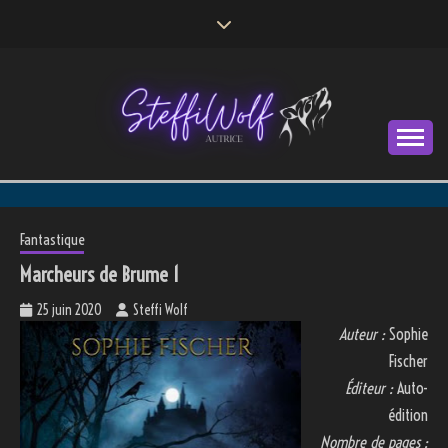
Skip
to
content
Autrice
STEFFI WOLF
Fantastique
Marcheurs de Brume 1
25 juin 2020
Steffi Wolf
Auteur :
Sophie
Fischer
Éditeur :
Auto-
édition
Nombre de pages :