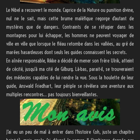
Le Nibel a recouvert le monde. Caprice de la Nature ou punition divine,
nul ne le sait, mais cette brume maléfique regorge d’autant de
mystères que de dangers. Contraints de se réfugier dans les
montagnes pour lui échapper, les hommes ne peuvent voyager de
ville en ville que lorsque le fléau retombe dans les vallées, au gré de
marées hasardeuses dont seuls les guides connaissent les secrets.
En aînée responsable, Rikke a décidé de mener son frère Ulrik, atteint
de cécité, jusqu’à ma cité de Gilburg. Là-bas, parait-il, se trouveraient
des médecins capables de lui rendre la vue. Sous la houlette de leur
guide, Answald Friedhart, leur périple se révèlera une aventure aux
multiples rencontres… pas toujours bienveillantes.
J’ai eu un peu de mal à entrer dans l’histoire (oh, juste un chapitre