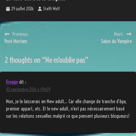
29 juillet 2026
Steffi Wolf
Navigation
Previous:
Next:
Post Mortem
Salon du Vampire
de
l’article
2 thoughts on “
Ne m’oublie pas
”
Froggy
dit :
10 septembre 2016 à 19h09
Non, je le laisserais en New adult… Car elle change de tranche d'âge,
premier appart, etc. Et le new adult, n'est pas nécessairement basé
sur les relations sexuelles malgré ce que pensent plusieurs blogueurs!