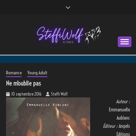
Skip
to
content
Autrice
STEFFI WOLF
Romance
Young Adult
Ne m’oublie pas
10 septembre 2016
Steffi Wolf
Auteur :
Emmanuelle
Aublanc
Éditeur :
Angels
Editions