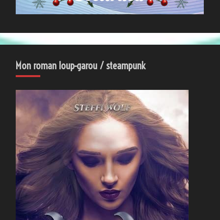
Mon roman loup-garou / steampunk