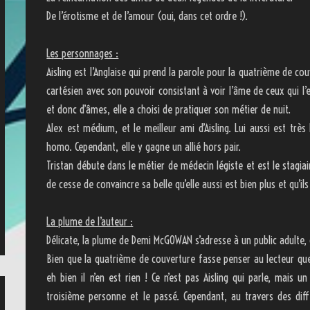
De l’érotisme et de l’amour (oui, dans cet ordre !).
Les personnages :
Aisling est l’Anglaise qui prend la parole pour la quatrième de co
cartésien avec son pouvoir consistant à voir l’âme de ceux qui l’
et donc d’âmes, elle a choisi de pratiquer son métier de nuit.
Alex est médium, et le meilleur ami d’Aisling. Lui aussi est tr
homo. Cependant, elle y gagne un allié hors pair.
Tristan débute dans le métier de médecin légiste et est le stagiaire d
de cesse de convaincre sa belle qu’elle aussi est bien plus et qu’il
La plume de l’auteur :
Délicate, la plume de Demi McGOWAN s’adresse à un public adulte, 
Bien que la quatrième de couverture fasse penser au lecteur que 
eh bien il n’en est rien ! Ce n’est pas Aisling qui parle, mais u
troisième personne et le passé. Cependant, au travers des di