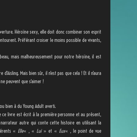
uverture. Héroïne sexy, elle doit donc combiner son esprit
entourent. Préférant croiser le moins possible de vivants,
ès beau, mais malheureusement pour notre héroïne, il est
’Aisling. Mais bien sûr, il n’est pas que cela ! Et il n’aura
s ne peuvent que s’aimer !
ou bien à du Young Adult averti.
ce livre est écrit à la première personne et au présent,
n narrateur autre qui conte cette histoire en utilisant la
fférents «
Elle
« , «
Lui
» et «
Eux
« , le point de vue