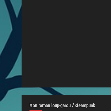
Mon roman loup-garou / steampunk