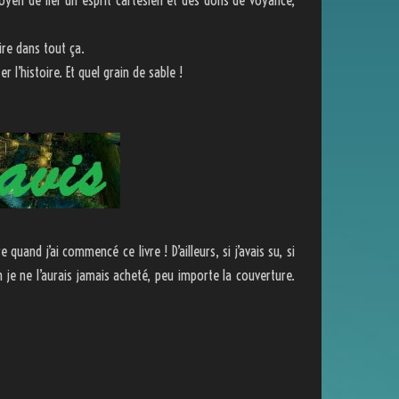
 moyen de lier un esprit cartésien et des dons de voyance,
ire dans tout ça.
r l’histoire. Et quel grain de sable !
uand j’ai commencé ce livre ! D’ailleurs, si j’avais su, si
ien je ne l’aurais jamais acheté, peu importe la couverture.