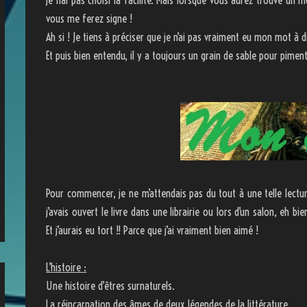
je n’ai pas choisi la facilité. Mais lorsque vous aurez trouvé un
vous me ferez signe !
Ah si ! Je tiens à préciser que je n’ai pas vraiment eu mon mot à d
Et puis bien entendu, il y a toujours un grain de sable pour pimente
Pour commencer, je ne m’attendais pas du tout à une telle lecture q
j’avais ouvert le livre dans une librairie ou lors d’un salon, eh b
Et j’aurais eu tort !! Parce que j’ai vraiment bien aimé !
L’histoire :
Une histoire d’êtres surnaturels.
La réincarnation des âmes de deux légendes de la littérature.