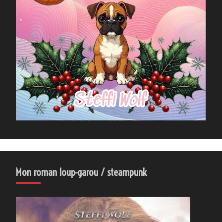
Mon roman loup-garou / steampunk