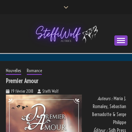
Skip
to
content
Autrice
STEFFI WOLF
Nouvelles
Romance
Premier Amour
19 février 2018
Steffi Wolf
Auteurs :
Maria J.
Romaley, Sebastian
Bernadotte & Serge
Philippe
Éditeur :
Sidh Press