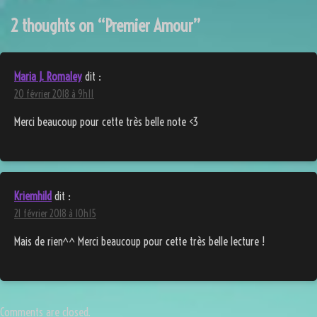
l’article
2 thoughts on “
Premier Amour
”
Maria J. Romaley
dit :
20 février 2018 à 9h11
Merci beaucoup pour cette très belle note <3
Kriemhild
dit :
21 février 2018 à 10h15
Mais de rien^^ Merci beaucoup pour cette très belle lecture !
Comments are closed.