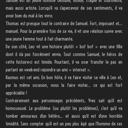
Samuel est un jeune homme sensible, timide, fragile et tourmenté,
mais aussi artiste. Lorsqu’il va s’apercevoir de ses sentiments, il va
avoir bien du mal à les vivre.
Thomas est presque tout le contraire de Samuel. Fort, imposant et…
manuel. Pour la première fois de sa vie, il vit une relation suivie avec
une jeune femme tout à fait charmante.
De son côté, Leo vit une histoire plutôt « bof bof » avec une fille
dont il n’a pas forcément envie. Tout comme Samuel, le héros de
cette histoire-ci est timide. Pourtant, il va oser franchir le pas en
partant en week-end rejoindre un ami « internet ».
Rasmus est cet ami. En bon hôte, il va faire visiter sa ville à Leo et,
par la même occasion, nous la faire visiter… ce qui est fort
appréciable !
Contrairement aux personnages précédents, Yves sait qu’il est
homosexuel. Le problème (ou plutôt les problèmes), c’est qu’il va
tomber amoureux d’un hétéro… et aussi qu’il est d’une horrible
timidité. Sans compter qu’il est un peu plus âgé que l’homme de ses