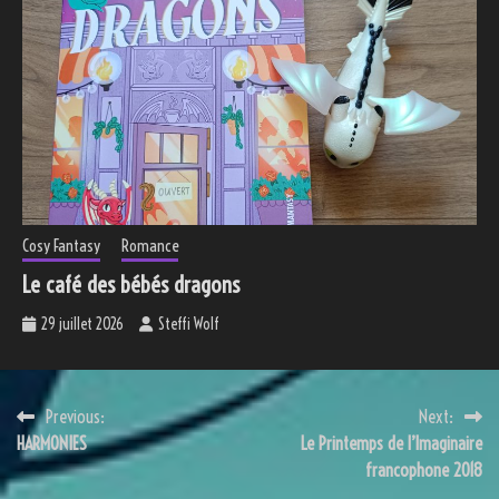
Cosy Fantasy
Romance
Le café des bébés dragons
29 juillet 2026
Steffi Wolf
Navigation
Previous:
Next:
HARMONIES
Le Printemps de l’Imaginaire
de
francophone 2018