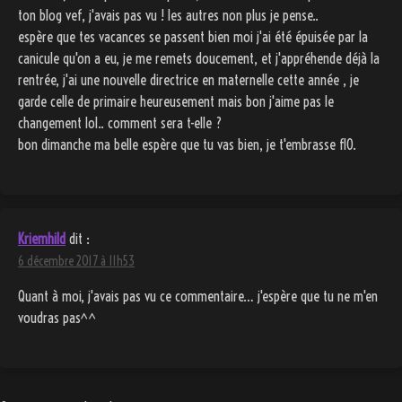
ton blog vef, j'avais pas vu ! les autres non plus je pense..
espère que tes vacances se passent bien moi j'ai été épuisée par la
canicule qu'on a eu, je me remets doucement, et j'appréhende déjà la
rentrée, j'ai une nouvelle directrice en maternelle cette année , je
garde celle de primaire heureusement mais bon j'aime pas le
changement lol.. comment sera t-elle ?
bon dimanche ma belle espère que tu vas bien, je t'embrasse flO.
Kriemhild
dit :
6 décembre 2017 à 11h53
Quant à moi, j'avais pas vu ce commentaire… j'espère que tu ne m'en
voudras pas^^