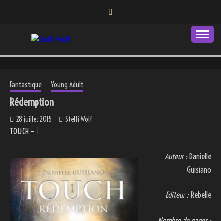
Skip
to
content
Autrice
STEFFI WOLF
Fantastique
Young Adult
Rédemption
28 juillet 2015
Steffi Wolf
TOUCH – 1
Auteur :
Danielle
Guisiano
Editeur :
Rebelle
Nombre de pages :