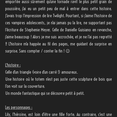
emportée aussi sûrement qu’une tornade ravit le plus petit grain de
poussière, j’ai eu un petit peu de mal à entrer dans cette histoire.
J’avais trop l’impression de lire Twilight. Pourtant, si j’aime l’histoire de
ces vampires adolescents, je n’ai jamais pu la lire, ne supportant pas
l’écriture de Stephenie Meyer. Celle de Danielle Guisiano en revanche,
j’aime beaucoup ! Alors je me suis accrochée, et je ne l’ai pas regretté
!! L’histoire m’a happée au fil des pages, me guidant de surprise en
surprise. Sans compter / conter la fin ! 😉
L’histoire :
Celle d’un triangle (voire d’un carré !) amoureux.
Une histoire où le totem n’est pas juste cette sculpture de bois que
l’on voit sur la couverture.
Un monde fantastique qui se découvre petit à petit.
Les personnages :
Lily, l’héroïne, est loin d’être une fille forte. Au contraire, c’est une