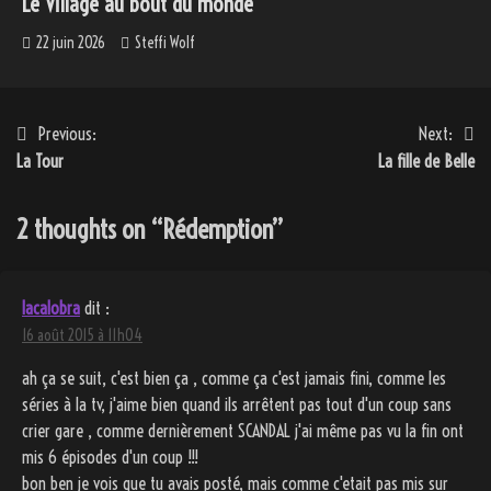
Le Village au bout du monde
22 juin 2026
Steffi Wolf
Navigation
Previous:
Next:
La Tour
La fille de Belle
de
l’article
2 thoughts on “
Rédemption
”
lacalobra
dit :
16 août 2015 à 11h04
ah ça se suit, c'est bien ça , comme ça c'est jamais fini, comme les
séries à la tv, j'aime bien quand ils arrêtent pas tout d'un coup sans
crier gare , comme dernièrement SCANDAL j'ai même pas vu la fin ont
mis 6 épisodes d'un coup !!!
bon ben je vois que tu avais posté, mais comme c'etait pas mis sur