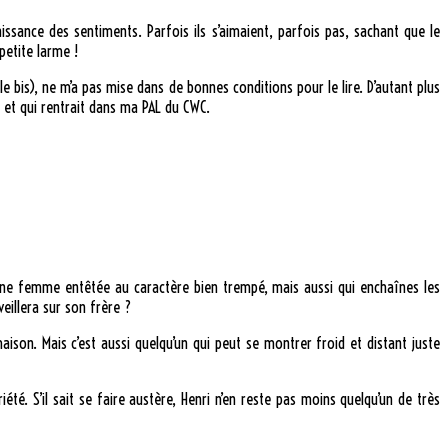
naissance des sentiments. Parfois ils s’aimaient, parfois pas, sachant que le
petite larme !
 bis), ne m’a pas mise dans de bonnes conditions pour le lire. D’autant plus
é et qui rentrait dans ma PAL du CWC.
eune femme entêtée au caractère bien trempé, mais aussi qui enchaînes les
veillera sur son frère ?
ison. Mais c’est aussi quelqu’un qui peut se montrer froid et distant juste
té. S’il sait se faire austère, Henri n’en reste pas moins quelqu’un de très