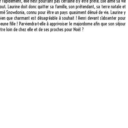
er rapidement, elle n’est pourtant pas certaine d’y être prête. Elle aime sa vie
tout. Laurine doit donc quitter sa famille, son prétendant, sa terre natale et
nommé Snowdonia, connu pour être un pays quasiment dénué de vie. Laurine y
i bien que charmant est désagréable à souhait ! Henri devant s’absenter pour
une fille ! Parviendra-t-elle à apprivoiser le majordome afin que son séjour
tre loin de chez elle et de ses proches pour Noël ?