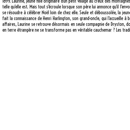
1899. Laurine, jeune fille originaire d’un petit village au creux des montagnes
telle qu’elle est. Mais tout s’écroule lorsque son père lui annonce qu’il l’e
se résoudre à célébrer Noël loin de chez elle. Seule et déboussolée, la j
fait la connaissance de Henri Harlington, son grand-oncle, qui l’accueille 
affaires, Laurine se retrouve désormais en seule compagnie de Dryston, dont
en terre étrangère ne se transforme pas en véritable cauchemar ? Les traditi