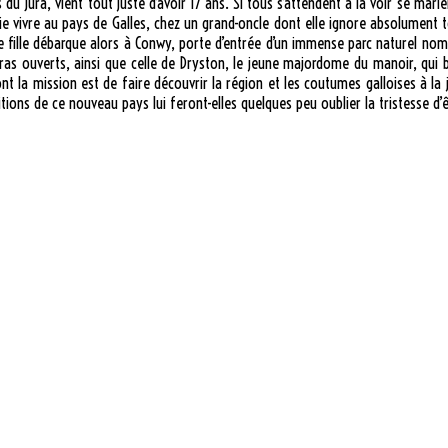
 du Jura, vient tout juste d’avoir 17 ans. Si tous s’attendent à la voir se mari
nvoie vivre au pays de Galles, chez un grand-oncle dont elle ignore absolument 
eune fille débarque alors à Conwy, porte d’entrée d’un immense parc naturel 
à bras ouverts, ainsi que celle de Dryston, le jeune majordome du manoir, qu
 la mission est de faire découvrir la région et les coutumes galloises à la je
ons de ce nouveau pays lui feront-elles quelques peu oublier la tristesse d’ê