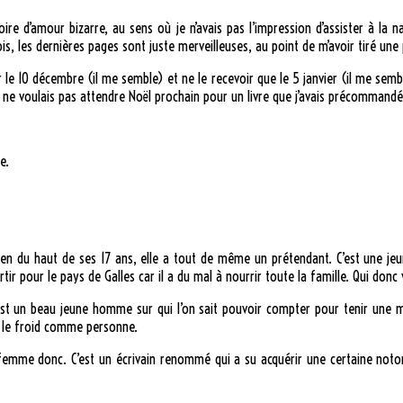
stoire d’amour bizarre, au sens où je n’avais pas l’impression d’assister à la 
fois, les dernières pages sont juste merveilleuses, au point de m’avoir tiré une 
le 10 décembre (il me semble) et ne le recevoir que le 5 janvier (il me semble
 je ne voulais pas attendre Noël prochain pour un livre que j’avais précommand
e.
rien du haut de ses 17 ans, elle a tout de même un prétendant. C’est une j
tir pour le pays de Galles car il a du mal à nourrir toute la famille. Qui donc 
est un beau jeune homme sur qui l’on sait pouvoir compter pour tenir une ma
t le froid comme personne.
femme donc. C’est un écrivain renommé qui a su acquérir une certaine notorié