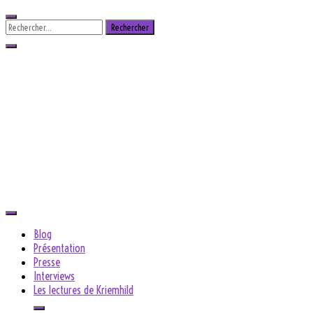
Skip
to
Rechercher :
content
Steffi Wolf
Autrice
Blog
Présentation
Presse
Interviews
Les lectures de Kriemhild