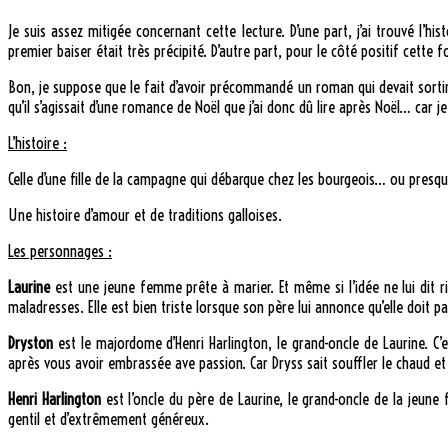
Je suis assez mitigée concernant cette lecture. D’une part, j’ai trouvé l’hi
premier baiser était très précipité. D’autre part, pour le côté positif cette 
Bon, je suppose que le fait d’avoir précommandé un roman qui devait sortir 
qu’il s’agissait d’une romance de Noël que j’ai donc dû lire après Noël… car
L’histoire :
Celle d’une fille de la campagne qui débarque chez les bourgeois… ou presqu
Une histoire d’amour et de traditions galloises.
Les personnages :
Laurine
est une jeune femme prête à marier. Et même si l’idée ne lui dit 
maladresses. Elle est bien triste lorsque son père lui annonce qu’elle doit par
Dryston
est le majordome d’Henri Harlington, le grand-oncle de Laurine. C’
après vous avoir embrassée ave passion. Car Dryss sait souffler le chaud e
Henri Harlington
est l’oncle du père de Laurine, le grand-oncle de la jeune 
gentil et d’extrêmement généreux.