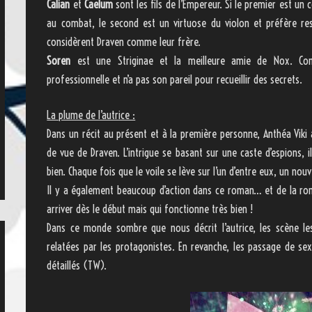
Calian
et
Caelum
sont les fils de l’Empereur. Si le premier est un 
au combat, le second est un virtuose du violon et préfère r
considèrent Draven comme leur frère.
Soren
est une Striginae et la meilleure amie de Nox. Cont
professionnelle et n’a pas son pareil pour recueillir des secrets.
La plume de l’autrice :
Dans un récit au présent et à la première personne, Anthéa Viki 
de vue de Draven. L’intrigue se basant sur une caste d’espions, i
bien. Chaque fois que le voile se lève sur l’un d’entre eux, un no
Il y a également beaucoup d’action dans ce roman… et de la rom
arriver dès le début mais qui fonctionne très bien !
Dans ce monde sombre que nous décrit l’autrice, les scène les
relatées par les protagonistes. En revanche, les passage de se
détaillés (TW).