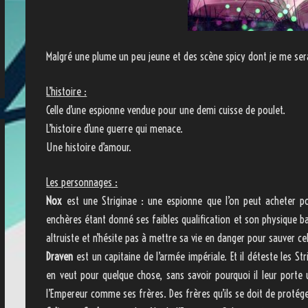
Malgré une plume un peu jeune et des scène spicy dont je me serais
L’histoire :
Celle d’une espionne vendue pour une demi cuisse de poulet.
L’histoire d’une guerre qui menace.
Une histoire d’amour.
Les personnages :
Nox
est une Striginae : une espionne que l’on peut acheter po
enchères étant donné ses faibles qualification et son physique ba
altruiste et n’hésite pas à mettre sa vie en danger pour sauver cel
Draven
est un capitaine de l’armée impériale. Et il déteste les Str
en veut pour quelque chose, sans savoir pourquoi il leur porte un
l’Empereur comme ses frères. Des frères qu’ils se doit de protége