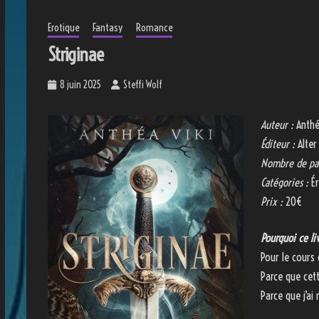
Erotique
Fantasy
Romance
Striginae
8 juin 2025
Steffi Wolf
Auteur :
Anthé
Éditeur :
Alter
Nombre de pa
Catégories :
Ér
Prix :
20€
Pourquoi ce li
Pour le cours
Parce que cet
Parce que j’ai