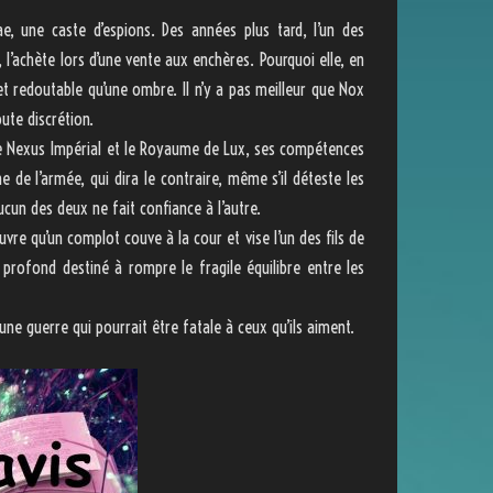
ae, une caste d’espions. Des années plus tard, l’un des
 l’achète lors d’une vente aux enchères. Pourquoi elle, en
et redoutable qu’une ombre. Il n’y a pas meilleur que Nox
ute discrétion.
e le Nexus Impérial et le Royaume de Lux, ses compétences
e de l’armée, qui dira le contraire, même s’il déteste les
ucun des deux ne fait confiance à l’autre.
re qu’un complot couve à la cour et vise l’un des fils de
 profond destiné à rompre le fragile équilibre entre les
une guerre qui pourrait être fatale à ceux qu’ils aiment.