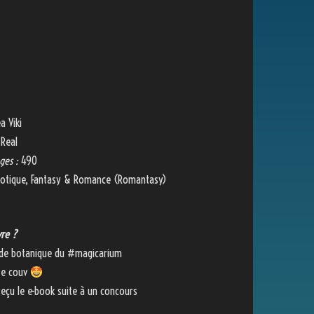
a Viki
 Real
ges :
490
otique, Fantasy & Romance (Romantasy)
vre ?
 de botanique du #magicarium
te couv
 reçu le e-book suite à un concours