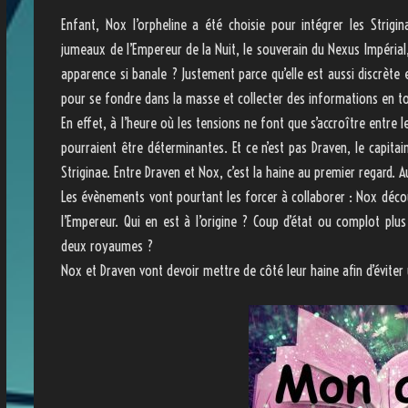
Enfant, Nox l’orpheline a été choisie pour intégrer les Strigin
jumeaux de l’Empereur de la Nuit, le souverain du Nexus Impérial,
apparence si banale ? Justement parce qu’elle est aussi discrète 
pour se fondre dans la masse et collecter des informations en to
En effet, à l’heure où les tensions ne font que s’accroître entr
pourraient être déterminantes. Et ce n’est pas Draven, le capitain
Striginae. Entre Draven et Nox, c’est la haine au premier regard. A
Les évènements vont pourtant les forcer à collaborer : Nox découv
l’Empereur. Qui en est à l’origine ? Coup d’état ou complot plus
deux royaumes ?
Nox et Draven vont devoir mettre de côté leur haine afin d’éviter 