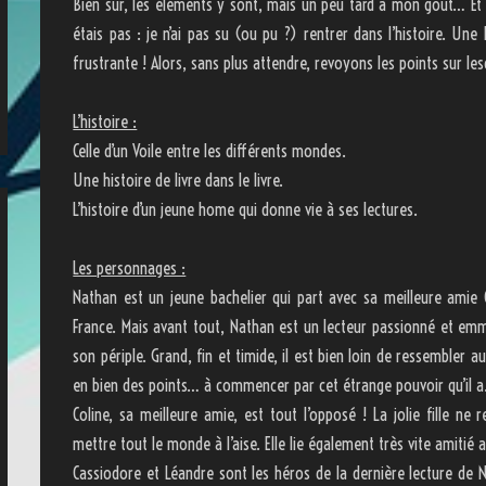
Bien sûr, les éléments y sont, mais un peu tard à mon goût… Et p
étais pas : je n’ai pas su (ou pu ?) rentrer dans l’histoire. Une
frustrante ! Alors, sans plus attendre, revoyons les points sur le
L’histoire :
Celle d’un Voile entre les différents mondes.
Une histoire de livre dans le livre.
L’histoire d’un jeune home qui donne vie à ses lectures.
Les personnages :
Nathan est un jeune bachelier qui part avec sa meilleure amie 
France. Mais avant tout, Nathan est un lecteur passionné et em
son périple. Grand, fin et timide, il est bien loin de ressembler a
en bien des points… à commencer par cet étrange pouvoir qu’il 
Coline, sa meilleure amie, est tout l’opposé ! La jolie fille ne
mettre tout le monde à l’aise. Elle lie également très vite amitié
Cassiodore et Léandre sont les héros de la dernière lecture de Na