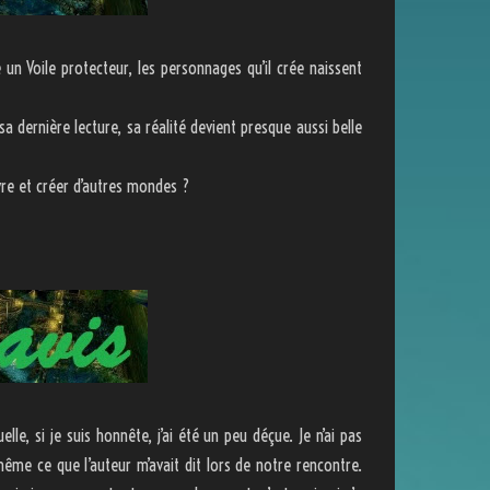
 un Voile protecteur, les personnages qu’il crée naissent
sa dernière lecture, sa réalité devient presque aussi belle
ivre et créer d’autres mondes ?
lle, si je suis honnête, j’ai été un peu déçue. Je n’ai pas
 même ce que l’auteur m’avait dit lors de notre rencontre.