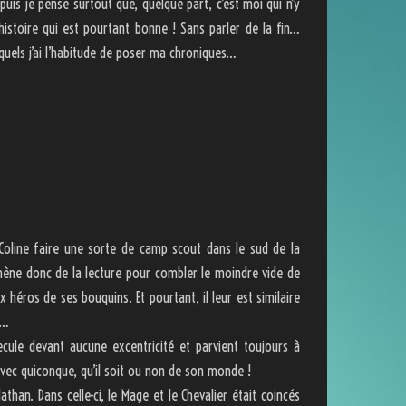
uis je pense surtout que, quelque part, c’est moi qui n’y
 histoire qui est pourtant bonne ! Sans parler de la fin…
squels j’ai l’habitude de poser ma chroniques…
Coline faire une sorte de camp scout dans le sud de la
mène donc de la lecture pour combler le moindre vide de
ux héros de ses bouquins. Et pourtant, il leur est similaire
a…
 recule devant aucune excentricité et parvient toujours à
 avec quiconque, qu’il soit ou non de son monde !
than. Dans celle-ci, le Mage et le Chevalier était coincés