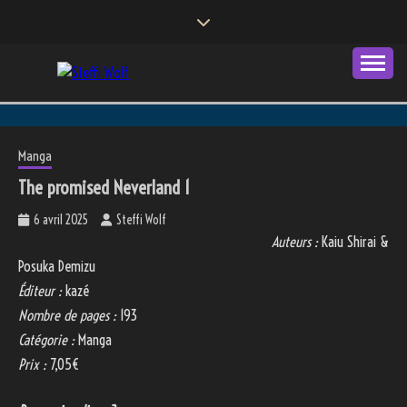
Skip
to
content
Autrice
STEFFI WOLF
Manga
The promised Neverland 1
6 avril 2025
Steffi Wolf
Auteurs :
Kaiu Shirai &
Posuka Demizu
Éditeur :
kazé
Nombre de pages :
193
Catégorie :
Manga
Prix :
7,05€