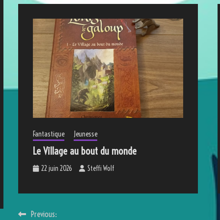
Fantastique
Jeunesse
Le Village au bout du monde
22 juin 2026
Steffi Wolf
Navigation
Previous: