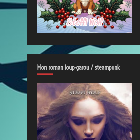
Mon roman loup-garou / steampunk