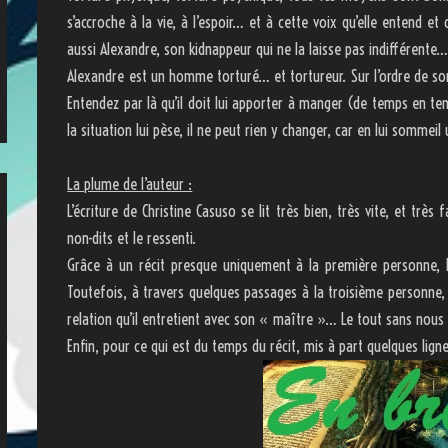
s’accroche à la vie, à l’espoir… et à cette voix qu’elle entend et
aussi Alexandre, son kidnappeur qui ne la laisse pas indifférente
Alexandre est un homme torturé… et tortureur. Sur l’ordre de son 
Entendez par là qu’il doit lui apporter à manger (de temps en temp
la situation lui pèse, il ne peut rien y changer, car en lui sommei
La plume de l’auteur :
L’écriture de Christine Casuso se lit très bien, très vite, et très
non-dits et le ressenti.
Grâce à un récit presque uniquement à la première personne, l
Toutefois, à travers quelques passages à la troisième personne,
relation qu’il entretient avec son « maître »… Le tout sans nous 
Enfin, pour ce qui est du temps du récit, mis à part quelques ligne