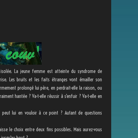
 isolée. La jeune femme est atteinte du syndrome de
ise. Les bruits et les faits étranges vont émailler son
ermement prolongé lui père, en perdrait-elle la raison, ou
raiment hantée ? Va-t-elle réussir à s’enfuir ? Va-t-elle en
i peut lui en vouloir à ce point ? Autant de questions
aisse le choix entre deux fins possibles. Mais aurez-vous
 jusqu’au bout ?