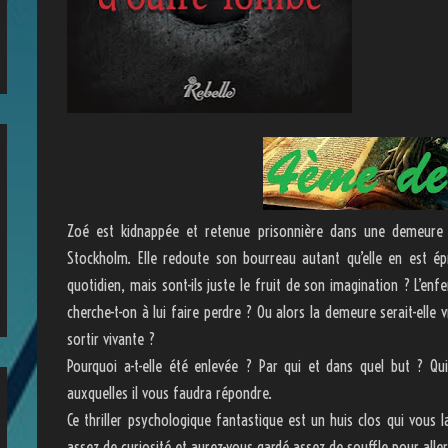
Zoé est kidnappée et retenue prisonnière dans une demeure
Stockholm. Elle redoute son bourreau autant qu’elle en est épr
quotidien, mais sont-ils juste le fruit de son imagination ? L’enf
cherche-t-on à lui faire perdre ? Ou alors la demeure serait-elle v
sortir vivante ?
Pourquoi a-t-elle été enlevée ? Par qui et dans quel but ? Qu
auxquelles il vous faudra répondre.
Ce thriller psychologique fantastique est un huis clos qui vous l
assez de curiosité et aurez-vous gardé assez de souffle pour aller