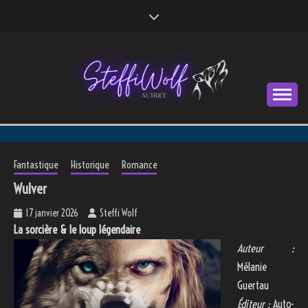
Skip
to
content
Autrice
STEFFI WOLF
Fantastique
Historique
Romance
Wulver
17 janvier 2026
Steffi Wolf
La sorcière & le loup légendaire
Auteur :
Mélanie
Guertau
Éditeur :
Auto-