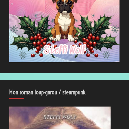
Mon roman loup-garou / steampunk