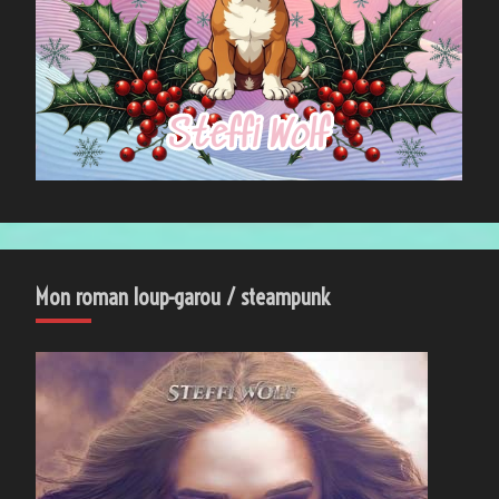
Mon roman loup-garou / steampunk