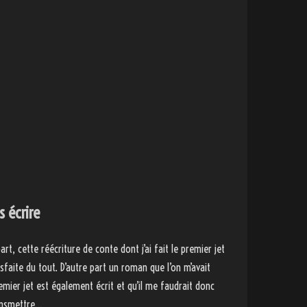
s écrire
art, cette réécriture de conte dont j’ai fait le premier jet
isfaite du tout. D’autre part un roman que l’on m’avait
emier jet est également écrit et qu’il me faudrait donc
ransmettre…