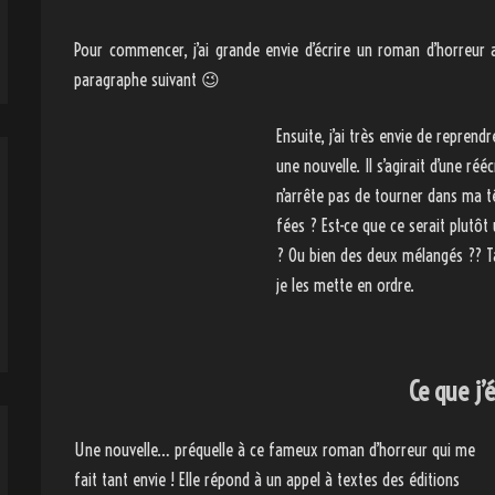
Pour commencer, j’ai grande envie d’écrire un roman d’horreur 
paragraphe suivant 😉
Ensuite, j’ai très envie de repren
une nouvelle. Il s’agirait d’une ré
n’arrête pas de tourner dans ma tê
fées ? Est-ce que ce serait plutôt 
? Ou bien des deux mélangés ?? Ta
je les mette en ordre.
Ce que j’é
Une nouvelle… préquelle à ce fameux roman d’horreur qui me
fait tant envie ! Elle répond à un appel à textes des éditions