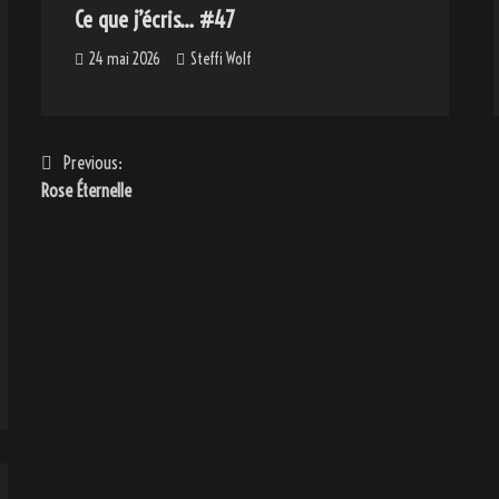
Ce que j’écris… #47
24 mai 2026
Steffi Wolf
Navigation
Previous:
Rose Éternelle
de
l’article