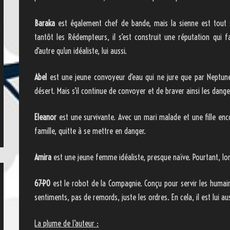
Baraka
est également chef de bande, mais la sienne est tout s
tantôt les Rédempteurs, il s’est construit une réputation qui f
d’autre qu’un idéaliste, lui aussi.
Abel
est une jeune convoyeur d’eau qui ne jure que par Neptune,
désert. Mais s’il continue de convoyer et de braver ainsi les danger
Eleanor
est une survivante. Avec un mari malade et une fille enco
famille, quitte à se mettre en danger.
Amira
est une jeune femme idéaliste, presque naïve. Pourtant, lors
67-PO
est le robot de la Compagnie. Conçu pour servir les humains
sentiments, pas de remords, juste les ordres. En cela, il est lui au
La plume de l’auteur :