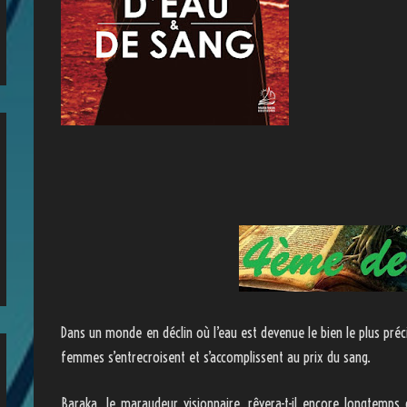
Dans un monde en déclin où l’eau est devenue le bien le plus préc
femmes s’entrecroisent et s’accomplissent au prix du sang.
Baraka, le maraudeur visionnaire, rêvera-t-il encore longtemps d