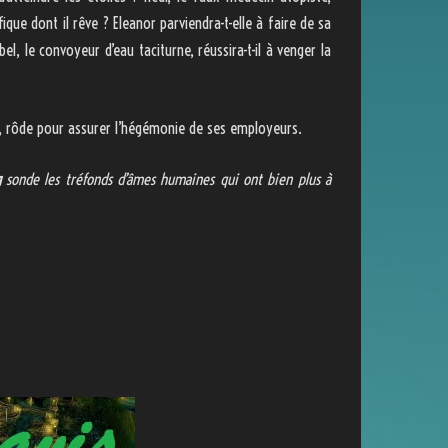
ique dont il rêve ? Eleanor parviendra-t-elle à faire de sa
el, le convoyeur d’eau taciturne, réussira-t-il à venger la
e, rôde pour assurer l’hégémonie de ses employeurs.
g
sonde les tréfonds d’âmes humaines qui ont bien plus à