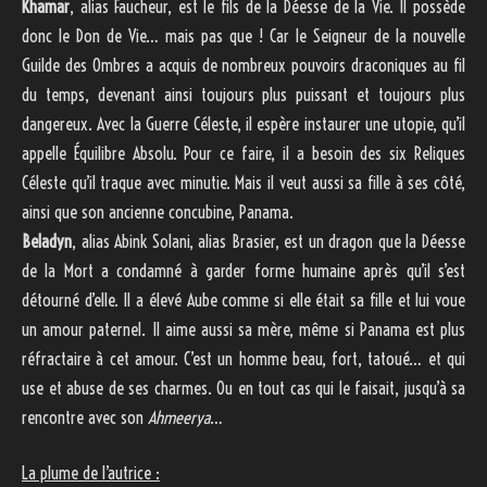
Khamar
, alias Faucheur, est le fils de la Déesse de la Vie. Il possède
donc le Don de Vie… mais pas que ! Car le Seigneur de la nouvelle
Guilde des Ombres a acquis de nombreux pouvoirs draconiques au fil
du temps, devenant ainsi toujours plus puissant et toujours plus
dangereux. Avec la Guerre Céleste, il espère instaurer une utopie, qu’il
appelle Équilibre Absolu. Pour ce faire, il a besoin des six Reliques
Céleste qu’il traque avec minutie. Mais il veut aussi sa fille à ses côté,
ainsi que son ancienne concubine, Panama.
Beladyn
, alias Abink Solani, alias Brasier, est un dragon que la Déesse
de la Mort a condamné à garder forme humaine après qu’il s’est
détourné d’elle. Il a élevé Aube comme si elle était sa fille et lui voue
un amour paternel. Il aime aussi sa mère, même si Panama est plus
réfractaire à cet amour. C’est un homme beau, fort, tatoué… et qui
use et abuse de ses charmes. Ou en tout cas qui le faisait, jusqu’à sa
rencontre avec son
Ahmeerya
…
La plume de l’autrice :