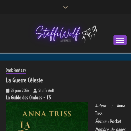
Skip
to
content
Autrice
STEFFI WOLF
Dark Fantasy
La Guerre Céleste
28 juin 2026
Steffi Wolf
La Guilde des Ombres – T5
Auteur :
Anna
Triss
Éditeur :
Pocket
Nombre de pages