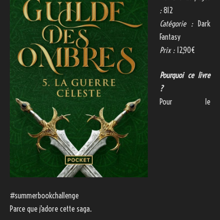
:
812
Catégorie :
Dark
Fantasy
Prix :
12,90€
Pourquoi ce livre
?
Pour le
#summerbookchallenge
Parce que j’adore cette saga.