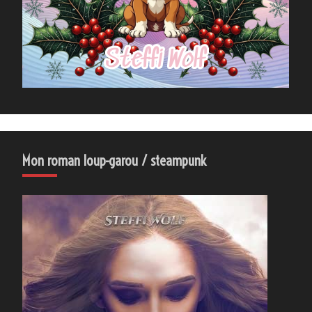
Mon roman loup-garou / steampunk