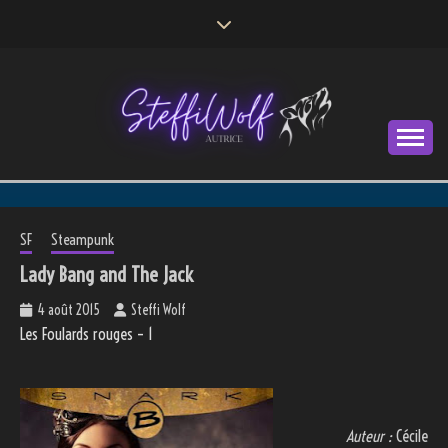
Skip
to
content
Autrice
STEFFI WOLF
SF
Steampunk
Lady Bang and The Jack
4 août 2015
Steffi Wolf
Les Foulards rouges – 1
Auteur :
Cécile