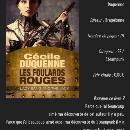
Duquenne
Editeur :
Bragelonne
Nombre de pages :
79
Catégorie :
SF /
Steampunk
Prix kindle :
0,00€
Pourquoi ce livre ?
Parce que j’ai beaucoup
aimé ma découverte de cet auteur il y a peu.
Parce que j’ai beaucoup aimé aussi ma découverte du Steampunk il y a
presque tout aussi peu !