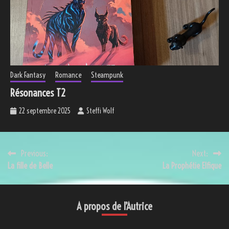
Dark Fantasy
Romance
Steampunk
Résonances T2
22 septembre 2025
Steffi Wolf
Navigation
Previous:
Next:
La fille de Belle
La Prophétie Elfique
de
l’article
A propos de l’Autrice