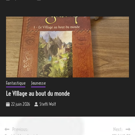
Fantastique
Jeunesse
Le Village au bout du monde
22 juin 2026
Steffi Wolf
Navigation
Previous:
Next: