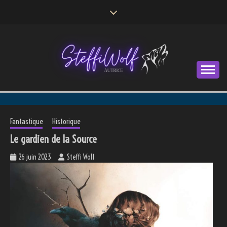
Skip
to
content
Autrice
STEFFI WOLF
Fantastique
Historique
Le gardien de la Source
26 juin 2023
Steffi Wolf