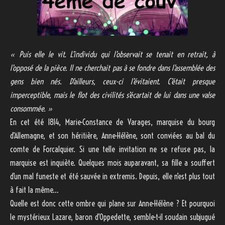
« Puis elle le vit. L’individu qui l’observait se tenait en retrait, à
l’opposé de la pièce. Il ne cherchait pas à se fondre dans l’assemblée des
gens bien nés. D’ailleurs, ceux-ci l’évitaient. C’était presque
imperceptible, mais le flot des civilités s’écartait de lui dans une valse
consommée. »
En cet été 1814, Marie-Constance de Varages, marquise du bourg
d’Allemagne, et son héritière, Anne-Hélène, sont conviées au bal du
comte de Forcalquier. Si une telle invitation ne se refuse pas, la
marquise est inquiète. Quelques mois auparavant, sa fille a souffert
d’un mal funeste et été sauvée in extremis. Depuis, elle n’est plus tout
à fait la même…
Quelle est donc cette ombre qui plane sur Anne-Hélène ? Et pourquoi
le mystérieux Lazare, baron d’Oppedette, semble-t-il soudain subjugué