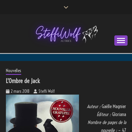
Skip
to
content
Autrice
STEFFI WOLF
Nouvelles
L’Ombre de Jack
2 mars 2018
Steffi Wolf
Auteur :
Gaëlle Magnier
Éditeur :
Gloriana
Nombre de pages de la
nouvelle :
~ 47