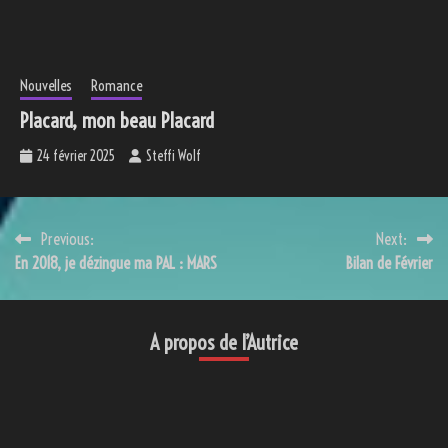
Nouvelles
Romance
Placard, mon beau Placard
24 février 2025
Steffi Wolf
Navigation
Previous:
Next:
En 2018, je dézingue ma PAL : MARS
Bilan de Février
de
l’article
A propos de l’Autrice