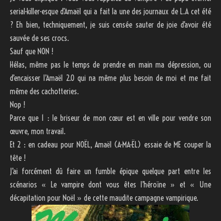
serial-killer-esque d’Amaël qui a fait la une des journaux de L.A cet été
? Eh bien, techniquement, je suis censée sauter de joie d’avoir été
sauvée de ses crocs.
Sauf que NON !
Hélas, même pas le temps de prendre en main ma dépression, ou
d’encaisser l’Amaël 2.0 qui na même plus besoin de moi et me fait
même des cachotteries.
Nop !
Parce que 1 : le briseur de mon cœur est en ville pour vendre son
œuvre, mon travail.
Et 2 : en cadeau pour NOËL, Amaël (A-MA-ËL) essaie de ME couper la
tête !
J’ai forcément dû faire un fumble épique quelque part entre les
scénarios « Le vampire dont vous êtes l’héroïne » et « Une
décapitation pour Noël » de cette maudite campagne vampirique.