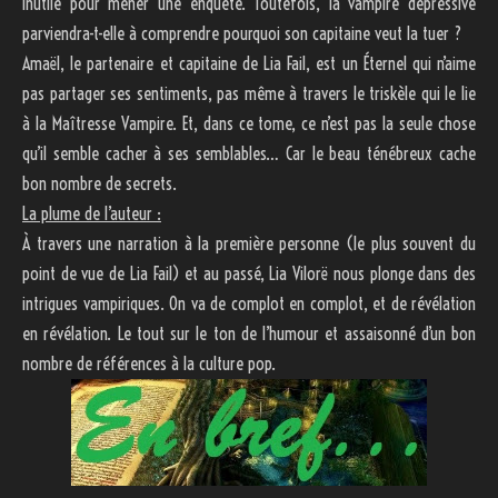
inutile pour mener une enquête. Toutefois, la vampire dépressive
parviendra-t-elle à comprendre pourquoi son capitaine veut la tuer ?
Amaël, le partenaire et capitaine de Lia Fail, est un Éternel qui n’aime
pas partager ses sentiments, pas même à travers le triskèle qui le lie
à la Maîtresse Vampire. Et, dans ce tome, ce n’est pas la seule chose
qu’il semble cacher à ses semblables… Car le beau ténébreux cache
bon nombre de secrets.
La plume de l’auteur :
À travers une narration à la première personne (le plus souvent du
point de vue de Lia Fail) et au passé, Lia Vilorë nous plonge dans des
intrigues vampiriques. On va de complot en complot, et de révélation
en révélation. Le tout sur le ton de l’humour et assaisonné d’un bon
nombre de références à la culture pop.