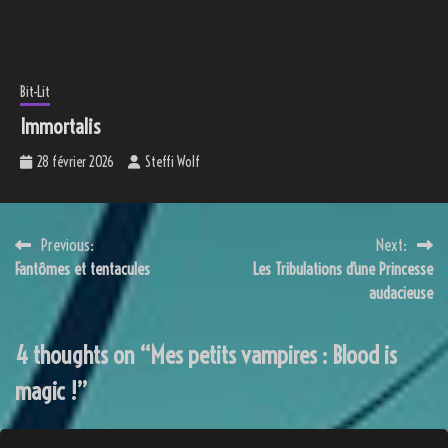
Bit-Lit
Immortalis
28 février 2026
Steffi Wolf
Navigation
Previous:
Next:
Fantômes et tentacules
Les Tribulations d’une Princesse
de
audacieuse
l’article
4 thoughts on “
Mes petits vampires : Blood is
magic !
”