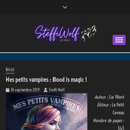
Skip
to
content
Autrice
STEFFI WOLF
Bit-Lit
Mes petits vampires : Blood is magic !
18 septembre 2019
Steffi Wolf
Auteur :
Lia Vilorë
Éditeur :
Le Petit
Caveau
Nombre de pages :
343