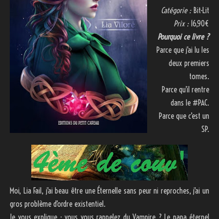
Catégorie :
Bit-Lit
Prix :
16,90€
Pourquoi ce livre ?
Parce que j’ai lu les
deux premiers
tomes.
Parce qu’il rentre
dans le #PAC.
Parce que c’est un
SP.
Moi, Lia Fail, j’ai beau être une Éternelle sans peur ni reproches, j’ai un
gros problème d’ordre existentiel.
Je vous explique : vous vous rappelez du Vampire ? Le papa éternel