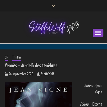
Skip
to
content
Autrice
STEFFI WOLF
SF
Thriller
Yennès – Au-delà des ténèbres
26 septembre 2020
Steffi Wolf
Auteur :
Jean
Vigne
Éditeur :
Elixyria