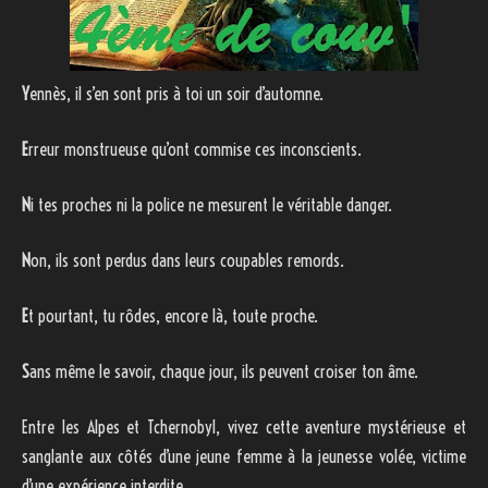
Y
ennès, il s’en sont pris à toi un soir d’automne.
E
rreur monstrueuse qu’ont commise ces inconscients.
N
i tes proches ni la police ne mesurent le véritable danger.
N
on, ils sont perdus dans leurs coupables remords.
E
t pourtant, tu rôdes, encore là, toute proche.
S
ans même le savoir, chaque jour, ils peuvent croiser ton âme.
Entre les Alpes et Tchernobyl, vivez cette aventure mystérieuse et
sanglante aux côtés d’une jeune femme à la jeunesse volée, victime
d’une expérience interdite.