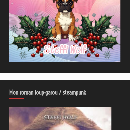
Mon roman loup-garou / steampunk