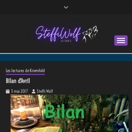
Skip
to
content
Autrice
STEFFI WOLF
Les lectures de Kriemhild
Bilan d’Avril
3 mai 2017
Steffi Wolf