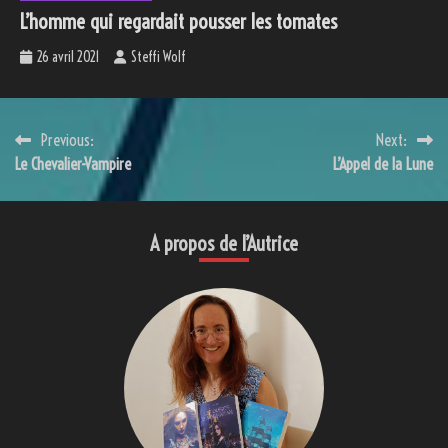
L’homme qui regardait pousser les tomates
26 avril 2021
Steffi Wolf
Navigation
Previous:
Next:
Le Chevalier-Vampire
L’Appel de la Lune
de
l’article
A propos de l’Autrice