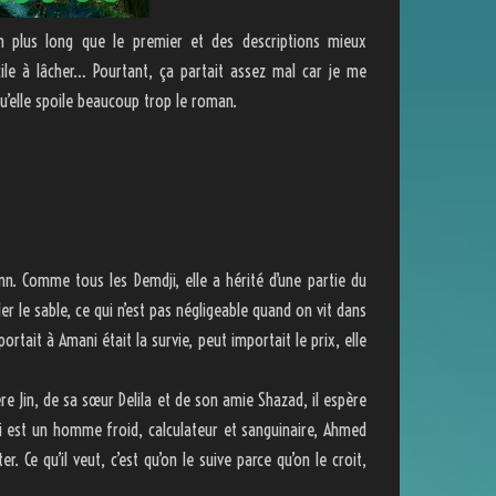
n plus long que le premier et des descriptions mieux
icile à lâcher… Pourtant, ça partait assez mal car je me
qu’elle spoile beaucoup trop le roman.
inn. Comme tous les Demdji, elle a hérité d’une partie du
ler le sable, ce qui n’est pas négligeable quand on vit dans
ortait à Amani était la survie, peut importait le prix, elle
rère Jin, de sa sœur Delila et de son amie Shazad, il espère
i est un homme froid, calculateur et sanguinaire, Ahmed
 Ce qu’il veut, c’est qu’on le suive parce qu’on le croit,