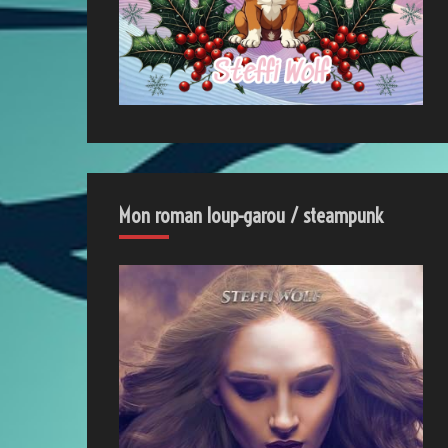
Mon roman loup-garou / steampunk