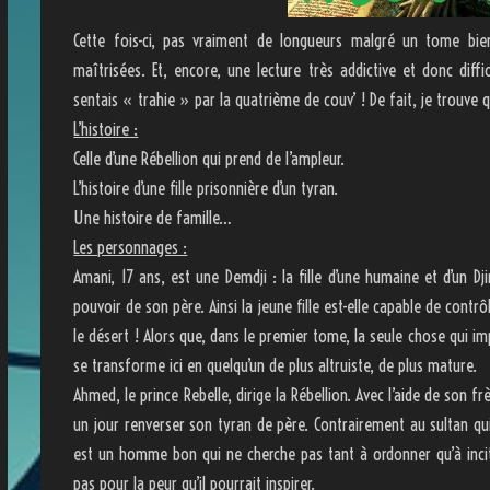
Cette fois-ci, pas vraiment de longueurs malgré un tome bie
maîtrisées. Et, encore, une lecture très addictive et donc diff
sentais « trahie » par la quatrième de couv’ ! De fait, je trouve 
L’histoire :
Celle d’une Rébellion qui prend de l’ampleur.
L’histoire d’une fille prisonnière d’un tyran.
Une histoire de famille…
Les personnages :
Amani, 17 ans, est une Demdji : la fille d’une humaine et d’un Dj
pouvoir de son père. Ainsi la jeune fille est-elle capable de contrô
le désert ! Alors que, dans le premier tome, la seule chose qui imp
se transforme ici en quelqu’un de plus altruiste, de plus mature.
Ahmed, le prince Rebelle, dirige la Rébellion. Avec l’aide de son f
un jour renverser son tyran de père. Contrairement au sultan qu
est un homme bon qui ne cherche pas tant à ordonner qu’à inciter.
pas pour la peur qu’il pourrait inspirer.