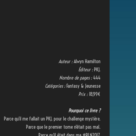
Auteur :
Alwyn Hamilton
Éditeur :
PKJ.
Nombre de pages :
444
Catégories :
Fantasy & Jeunesse
Prix :
18,99€
Pourquoi ce livre ?
Parce qu’il me fallait un PKJ. pour le challenge mystère.
Parce que le premier tome n’était pas mal.
Parce qu’il était dans ma #RLN2017.