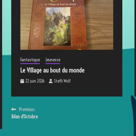
Fantastique
Jeunesse
Le Village au bout du monde
22 juin 2026
Steffi Wolf
Navigation
Previous:
Bilan d’Octobre
de
l’article