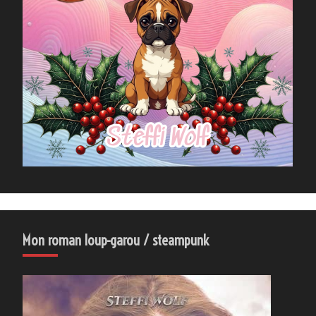
Mon roman loup-garou / steampunk