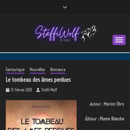
Skip
to
content
Autrice
STEFFI WOLF
Fantastique
Nouvelles
Romance
Le tombeau des âmes perdues
15 février 2021
Steffi Wolf
Auteur :
Marion Obry
Éditeur :
Plume Blanche